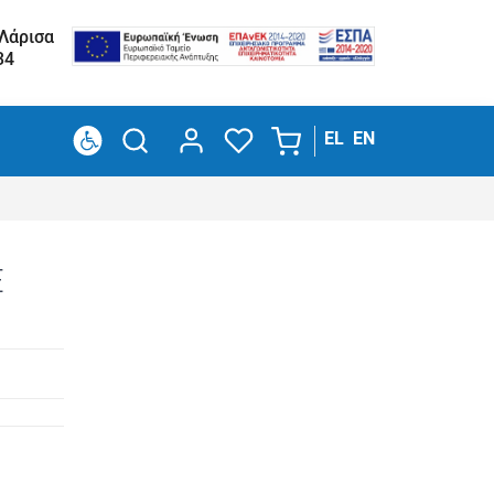
 Λάρισα
34
EL
EN
E