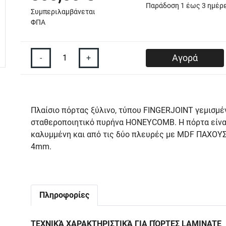
Παράδoση 1 έως 3 ημέρ
Συμπεριλαμβάνεται
ΦΠΑ
-
+
Αγορά
Πλαίσιο πόρτας ξύλινο, τύπου FINGERJOINT γεμισμέ
σταθεροποιητικό πυρήνα HONEYCOMB. Η πόρτα είνα
καλυμμένη και από τις δύο πλευρές µε MDF ΠΑΧΟΥ
4mm.
Πληροφορίες
ΤΕΧΝΙΚΆ ΧΑΡΑΚΤΗΡΙΣΤΙΚΆ ΓΙΑ ΠΌΡΤΕΣ LAMINATE