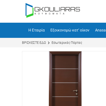
Η Εταιρία
Εξοικονομώ κατ’ οίκον
Anasa
BΡΙΣΚΕΣΤΕ ΕΔΩ
Εσωτερικές Πόρτες