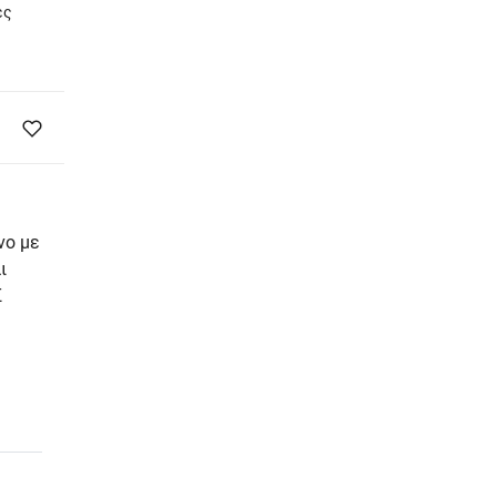
ες
νο µε
ι
Σ