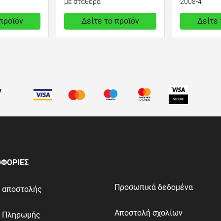
με σταθερά
2008-4
 προϊόν
Δείτε το προϊόν
Δείτε 
950,00 €
800,00 €
test
False
test
False
ν
ΦΟΡΙΕΣ
Προσωπικά δεδομένα
ι αποστολής
Αποστολή σχολίων
ι Πληρωμής