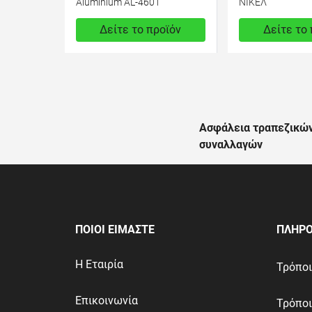
Aluminium AL-4601
ΝΙΚΕΛ
Δείτε το προϊόν
Δείτε το
950,00 €
750,00 €
test
False
test
False
Ασφάλεια τραπεζικώ
συναλλαγών
ΠΟΙΟΙ ΕΙΜΑΣΤΕ
ΠΛΗΡΟ
Η Εταιρία
Τρόπο
Επικοινωνία
Τρόπο