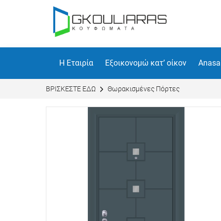
Η Εταιρία
Εξοικονομώ κατ’ οίκον
Anasa
BΡΙΣΚΕΣΤΕ ΕΔΩ
Θωρακισμένες Πόρτες