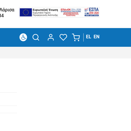
 Λάρισα
34
EL
EN