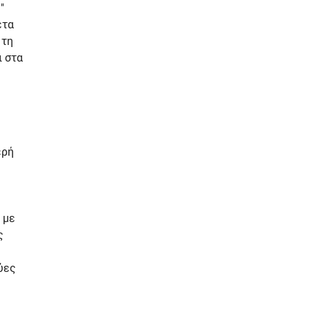
"
ετα
 τη
ι στα
ερή
 με
ς
ύες