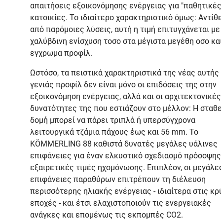
απαιτήσεις εξοικονόμησης ενέργειας για "παθητικές
κατοικίες. Το ιδιαίτερο χαρακτηριστικό όμως: Αντίθ
από παρόμοιες λύσεις, αυτή η τιμή επιτυγχάνεται με
χαλύβδινη ενίσχυση τοσο στα μέγιστα μεγέθη οσο κα
εγχρωμα προφίλ.
Ωστόσο, τα πειστικά χαρακτηριστικά της νέας αυτής
γενιάς προφίλ δεν είναι μόνο οι επιδόσεις της στην
εξοικονόμηση ενέργειας, αλλά και οι αρχιτεκτονικές
δυνατότητες της που εστιάζουν στο μέλλον: Η σταθ
δομή μπορεί να πάρει τριπλά ή υπερσύγχρονα
λειτουργικά τζάμια πάχους έως και 56 mm. Το
KÖMMERLING 88 καθιστά δυνατές μεγάλες υάλινες
επιφάνειες για έναν ελκυστικό σχεδιασμό πρόσοψης
εξαιρετικές τιμές ηχομόνωσης. Επιπλέον, οι μεγάλε
επιφάνειες παραθύρων επιτρέπουν τη διέλευση
περισσότερης ηλιακής ενέργειας - ιδιαίτερα στις κρ
εποχές - και έτσι ελαχιστοποιούν τις ενεργειακές
ανάγκες και επομένως τις εκπομπές CO2.