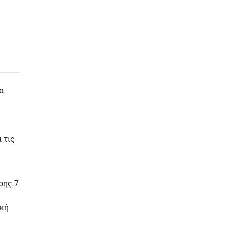
α
 τις
σης 7
ική