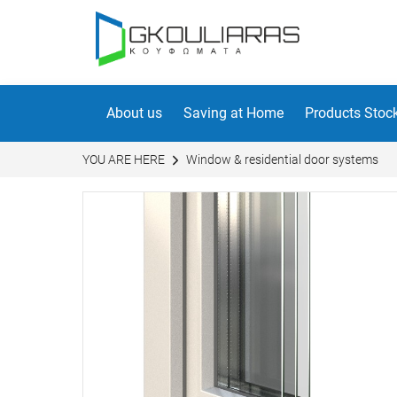
About us
Saving at Home
Products Stoc
YOU ARE HERE
Window & residential door systems