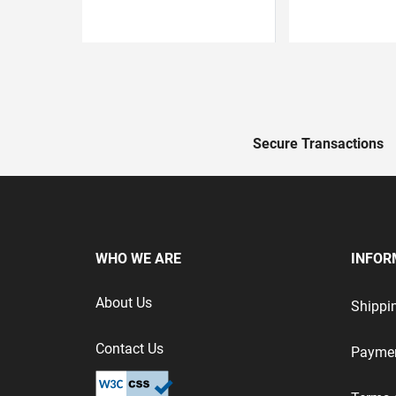
test
True
test
True
Secure Transactions
WHO WE ARE
INFOR
About Us
Shippi
Contact Us
Payme