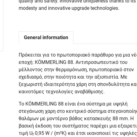
quality and safety. Innovative uniqueness thanks to its
modesty and innovative upgrade technologies.
General information
Πρόκειται για το πρωτοποριακό παράθυρο για μια νέ
εποχή: KÖMMERLING 88. Αντιπροσωπευτικό του
μέλλοντος στην θερμομόνωση, πρωτοποριακό στον
σχεδιασμό, στην ποιότητα και την αξιοπιστία. Με
ξεχωριστή ιδιαιτερότητα χάρη στη σπονδυλότητα και
καινοτόμες τεχνολογίες αναβάθμισης.
Το KÖMMERLING 88 είναι ένα σύστημα με υψηλή
στεγάνωση χαρη στο κεντρικό σύστημα στεγανοποίη
θαλάμων με μοντέρνο βάθος κατασκευής 88 mm. Η
βασική έκδοση του συστήματος παρέχει μια εξαιρετ
τιμή U
0,95 W / (m²K) και έτσι ικανοποιεί τις υψηλές
f