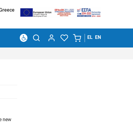
 Greece
EL
EN
he new