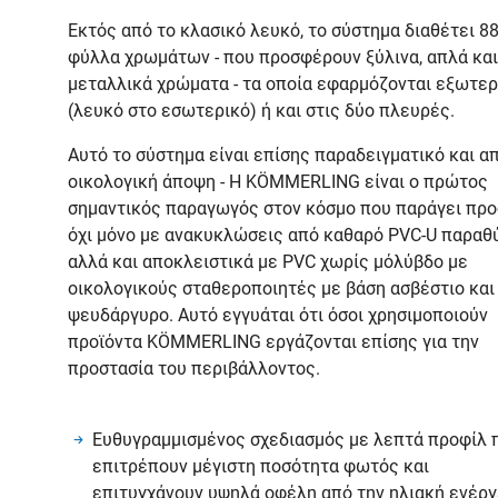
Εκτός από το κλασικό λευκό, το σύστημα διαθέτει 8
φύλλα χρωμάτων - που προσφέρουν ξύλινα, απλά και
μεταλλικά χρώματα - τα οποία εφαρμόζονται εξωτερ
(λευκό στο εσωτερικό) ή και στις δύο πλευρές.
Αυτό το σύστημα είναι επίσης παραδειγματικό και α
οικολογική άποψη - Η KÖMMERLING είναι ο πρώτος
σημαντικός παραγωγός στον κόσμο που παράγει προ
όχι μόνο με ανακυκλώσεις από καθαρό PVC-U παρα
αλλά και αποκλειστικά με PVC χωρίς μόλύβδο με
οικολογικούς σταθεροποιητές με βάση ασβέστιο και
ψευδάργυρο. Αυτό εγγυάται ότι όσοι χρησιμοποιούν
προϊόντα KÖMMERLING εργάζονται επίσης για την
προστασία του περιβάλλοντος.
Ευθυγραμμισμένος σχεδιασμός με λεπτά προφίλ 
επιτρέπουν μέγιστη ποσότητα φωτός και
επιτυγχάνουν υψηλά οφέλη από την ηλιακή ενέργ