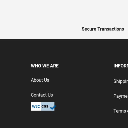
test
False
test
False
Secure Transactions
WHO WE ARE
INFOR
About Us
Shippi
Contact Us
Payme
Terms 