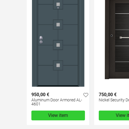
950,00 €
750,00 €
Aluminum Door Armored AL-
Nickel Security D
4601
View item
View 
950,00 €
750,00 €