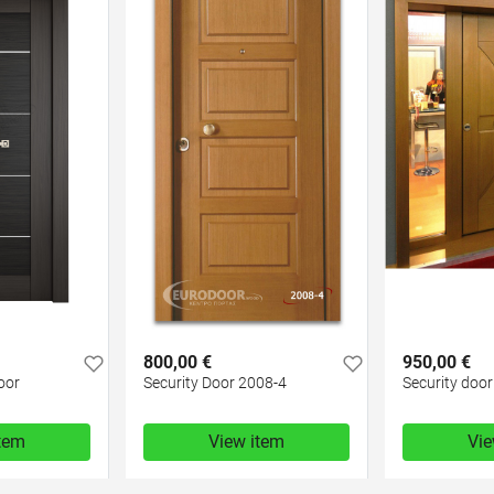
800,00 €
950,00 €
oor
Security Door 2008-4
Security door
item
View item
Vie
800,00 €
950,00 €