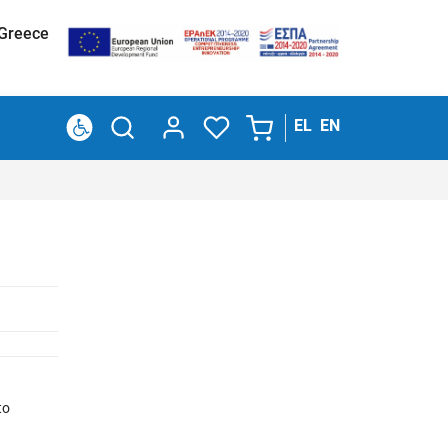
 Greece
EL
EN
to