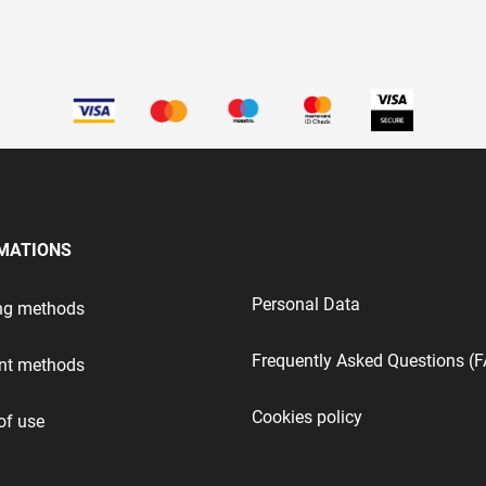
test
False
test
False
MATIONS
Personal Data
ng methods
Frequently Asked Questions (
nt methods
Cookies policy
of use